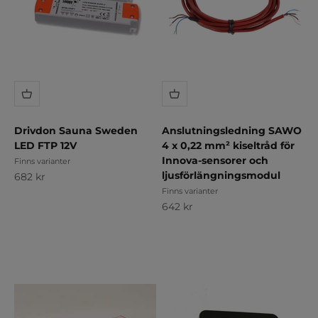
Drivdon Sauna Sweden
Anslutningsledning SAWO
LED FTP 12V
4 x 0,22 mm² kiseltråd för
Innova-sensorer och
Finns varianter
ljusförlängningsmodul
REA-pris
682 kr
Finns varianter
REA-pris
642 kr