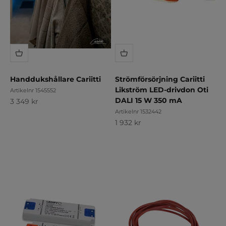
Handdukshållare Cariitti
Strömförsörjning Cariitti
Likström LED-drivdon Oti
Artikelnr 1545552
DALI 15 W 350 mA
REA-pris
3 349 kr
Artikelnr 1532442
REA-pris
1 932 kr