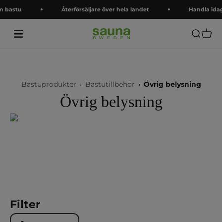
Hoppa till innehållet
astu
Återförsäljare över hela landet
Handla idag
Saunasweden
Öppna s
Öppna
Bastuprodukter
›
Bastutillbehör
›
Övrig belysning
Övrig belysning
Filter