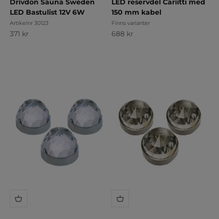
Drivdon Sauna Sweden
LED reservdel Cariitti med
LED Bastulist 12V 6W
150 mm kabel
Artikelnr 30123
Finns varianter
REA-pris
REA-pris
371 kr
688 kr