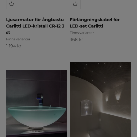
Ljusarmatur för ångbastu
Förlängningskabel för
Cariitti LED-kristall CR-12 3
LED-set Cariitti
st
Finns varianter
REA-pris
368 kr
Finns varianter
REA-pris
1 194 kr