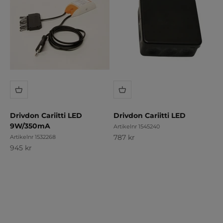
Drivdon Cariitti LED
Drivdon Cariitti LED
9W/350mA
Artikelnr 1545240
REA-pris
787 kr
Artikelnr 1532268
REA-pris
945 kr