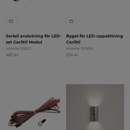
Seriell anslutning för LED-
Bygel för LED-uppsättning
set Cariitti Modul
Cariitti
Artikelnr 1532212
Artikelnr 1532634
REA-pris
REA-pris
482 kr
574 kr