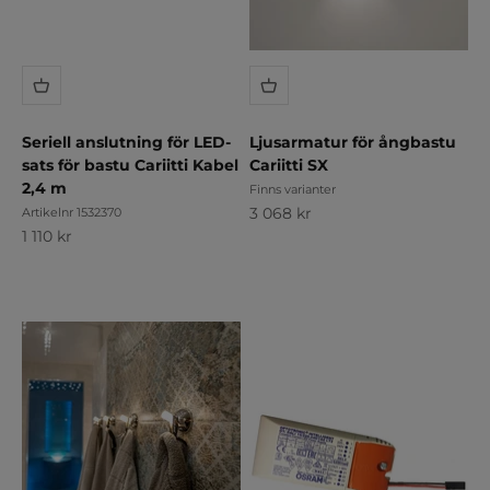
Seriell anslutning för LED-
Ljusarmatur för ångbastu
sats för bastu Cariitti Kabel
Cariitti SX
2,4 m
Finns varianter
REA-pris
3 068 kr
Artikelnr 1532370
REA-pris
1 110 kr