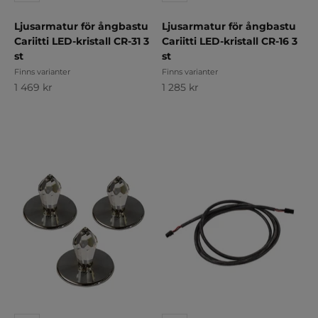
Ljusarmatur för ångbastu
Ljusarmatur för ångbastu
Cariitti LED-kristall CR-31 3
Cariitti LED-kristall CR-16 3
st
st
Finns varianter
Finns varianter
REA-pris
REA-pris
1 469 kr
1 285 kr