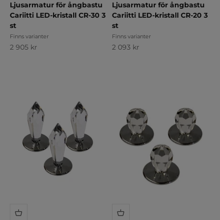
Ljusarmatur för ångbastu
Ljusarmatur för ångbastu
Cariitti LED-kristall CR-30 3
Cariitti LED-kristall CR-20 3
st
st
Finns varianter
Finns varianter
REA-pris
REA-pris
2 905 kr
2 093 kr