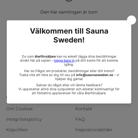
Den här samlingen är tom
Fortsätt handla
Information
Läs mer
Om Cookies
Kontakt
Integritetspolicy
FAQ
Köpvillkor
Inspirationsbilder