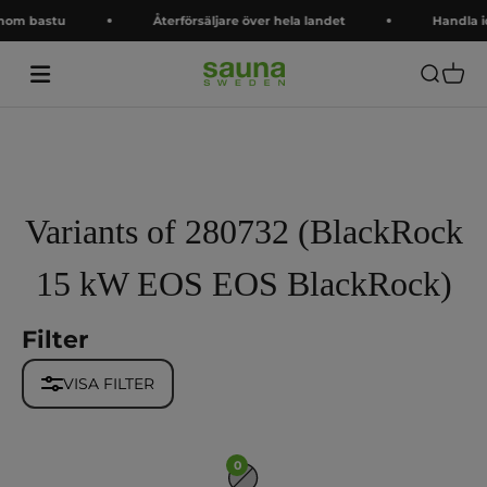
Hoppa till innehållet
inom bastu
Återförsäljare över hela landet
Handla i
Saunasweden
Öppna s
Öppna
Variants of 280732 (BlackRock
15 kW EOS EOS BlackRock)
Filter
VISA FILTER
0