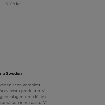
REA-pris
5 018 kr
na Sweden
eden är en komplett
ör av bastu produkter. Vi
generalagenturen för ett
varumärken inom bastu. Vår