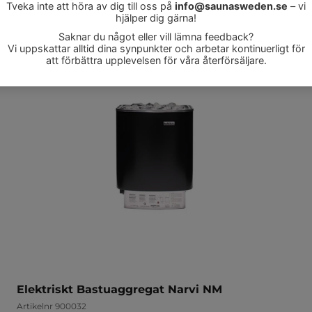
REA-pris
6 055 kr
Elektriskt Bastuaggregat Narvi NM
Artikelnr 900032