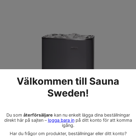
Elektriskt Bastuaggregat Narvi NM
Artikelnr 900335