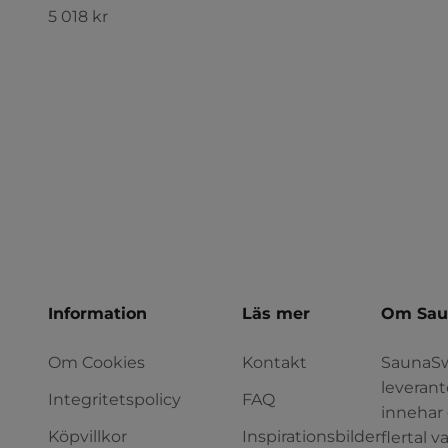
REA-pris
5 018 kr
Information
Läs mer
Om Sau
Om Cookies
Kontakt
SaunaSw
leverant
Integritetspolicy
FAQ
innehar 
Köpvillkor
Inspirationsbilder
flertal 