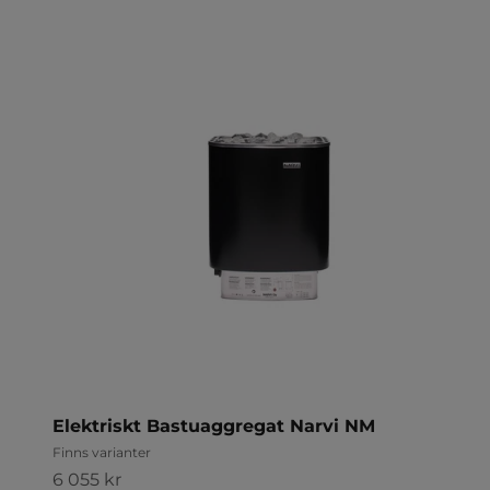
Elektriskt Bastuaggregat Narvi NM
Finns varianter
REA-pris
6 055 kr