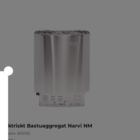
Elektriskt Bastuaggregat Narvi NM
Artikelnr 900133