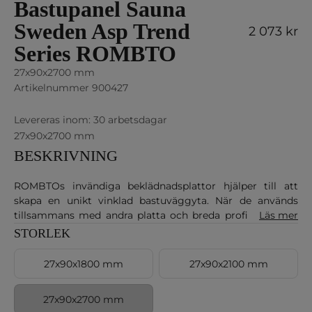
Bastupanel Sauna
Sweden Asp Trend
REA-pris
2 073 kr
Series ROMBTO
27x90x2700 mm
Artikelnummer 900427
Levereras inom: 30 arbetsdagar
27x90x2700 mm
BESKRIVNING
ROMBTOs invändiga beklädnadsplattor hjälper till att
skapa en unikt vinklad bastuväggyta. När de används
tillsammans med andra platta och breda profiler kan de
Läs mer
dra uppmärksamhet till vissa delar av bastun.
STORLEK
27x90x1800 mm
27x90x2100 mm
27x90x2700 mm