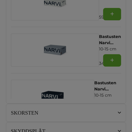
5-10 cm
592 SEK
Bastusten
Narvi
Vulkanit
10-15 cm
345 SEK
Bastusten
Narvi
Olivindiabas
10-15 cm
201 SEK
SKORSTEN
SKYDDSPLÅT