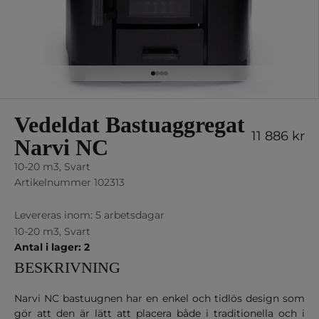
Gå till 1
Gå till 2
Gå till 3
Gå till 4
Vedeldat Bastuaggregat
REA-pris
11 886 kr
Narvi NC
10-20 m3, Svart
Artikelnummer 102313
Levereras inom: 5 arbetsdagar
10-20 m3, Svart
Antal i lager: 2
BESKRIVNING
Narvi NC bastuugnen har en enkel och tidlös design som
gör att den är lätt att placera både i traditionella och i