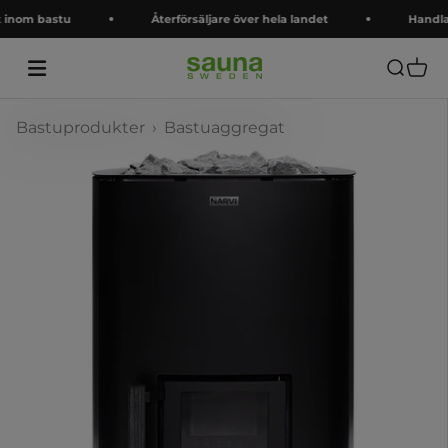
Hoppa till innehållet
inom bastu
Återförsäljare över hela landet
Handla i
Saunasweden
Öppna s
Öppna
Bastuprodukter
›
Bastuaggregat