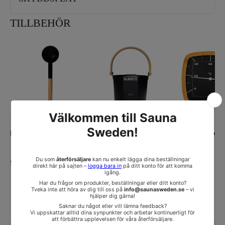
TILLBEHÖR
Bastuskopa Narvi
Bastustäva, svart, trä
Bastutermome
handtag Narvi
Narvi
525 SEK
1 050 SEK
910 SEK