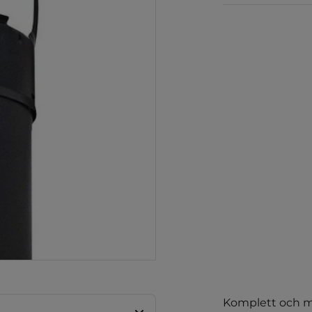
Leveransen inne
för montering o
av skorstenen h
och isolering
modulstruktur
anpassad till b
yttre hölje är
värmebeständig
isoleringsmate
Skorstenens inn
stål. Skorstenen
säkra Kota sko
kraven som gä
bastuskorsten
bastuugnar. Då
och 500mm lång
genomföringe
isoleringsgrad.
Komplett och mo