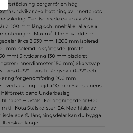
 övertäckning borgar för en hög
 Detta undviker överhettning av innertakets
meisolering. Den isolerade delen av Kota
är 2 400 mm lång och innehåller alla delar
 monteringen: Max mått för huvuddelen
gsdelar är ca 2 530 mm. 1 200 mm isolerad
200 mm isolerad rökgångsdel (rörets
50 mm) Skyddsring 130 mm oisolerat,
tningsrör (innerdiameter 150 mm) Skarvsvep
fläns 0–22° Fläns till ångspärr 0–22° och
olering för genomföring 200 mm
 övertäckning, höjd 400 mm Skorstenens
 hålförsett band Underbeslag
till taket Huvtak Förlängningsdelar 600
 till Kota Stålskorsten 24: Med hjälp av
isolerade förlängningsdelar kan du bygga
till önskad längd.