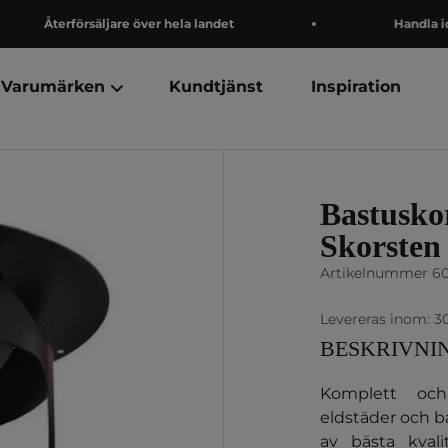
Återförsäljare över hela landet
Handla idag
Varumärken
Kundtjänst
Inspiration
Bastusko
Skorsten
Artikelnummer 6
Levereras inom: 3
BESKRIVNI
Komplett och 
eldstäder och bastuugnar Kota Stålsk
av bästa kvali