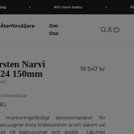
Allt inom bastu
Återförsä
Återförsäljare
Om
Öppna sök
Öppna kon
Öppna v
Oss
rsten Narvi
REA-pris
19 547 kr
 24 150mm
040
0 arbetsdagar
NG
monteringsfärdigt skorstenspaket för
orsten är ett säkert val
tet till bastuugnar och andra eldstäder.
Läs mer