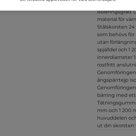
genomföringens
isoleringsgrad.
material för vär
Stålskorsten 24 
som behövs för
utan förlängnin
spjälldel och 1 
innerdiameter 1
rostfritt anslu
Genomföringens 
ångspärrtejp Is
Genomföringens
bärring med ett
Tätningsgummi 
mm och 1 200 mm
huvuddelen och 
ut din skorsten 