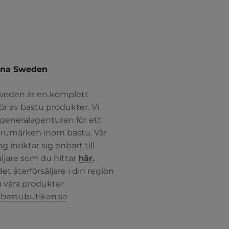
na Sweden
eden är en komplett
ör av bastu produkter. Vi
generalagenturen för ett
varumärken inom bastu. Vår
ng inriktar sig enbart till
äljare som du hittar
här
.
et återförsäljare i din region
u våra produkter
bastubutiken.se